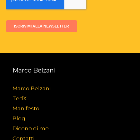
Marco Belzani
Marco Belzani
TedX
Manifesto
Blog
Dicono di me
Contatti