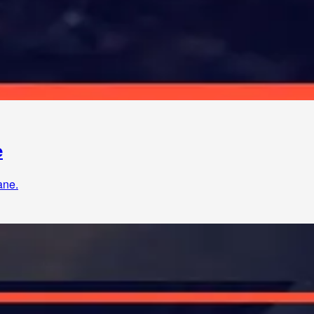
e
ane.