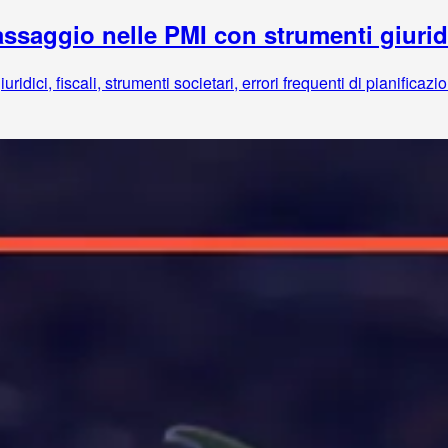
ssaggio nelle PMI con strumenti giuridic
dici, fiscali, strumenti societari, errori frequenti di pianificazi