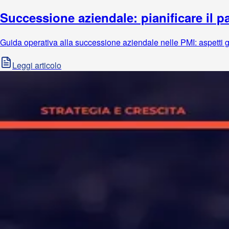
Successione aziendale: pianificare il pa
Guida operativa alla successione aziendale nelle PMI: aspetti giuri
Leggi articolo