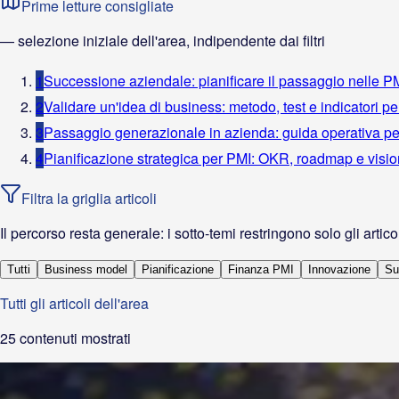
Prime letture consigliate
— selezione iniziale dell'area, indipendente dai filtri
1
Successione aziendale: pianificare il passaggio nelle PMI 
2
Validare un'idea di business: metodo, test e indicatori pe
3
Passaggio generazionale in azienda: guida operativa per 
4
Pianificazione strategica per PMI: OKR, roadmap e visio
Filtra la griglia articoli
Il percorso resta generale: i sotto-temi restringono solo gli articol
Tutti
Business model
Pianificazione
Finanza PMI
Innovazione
Su
Tutti gli articoli dell'area
25
contenuti mostrati