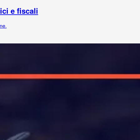
i e fiscali
one.