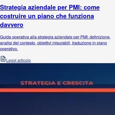
Strategia aziendale per PMI: come
costruire un piano che funziona
davvero
Guida operativa alla strategia aziendale per PMI: definizione,
analisi del contesto, obiettivi misurabili, traduzione in piano
operativo.
Leggi articolo