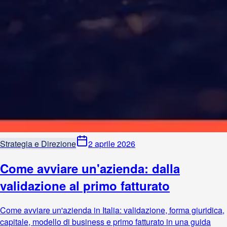
Strategia e Direzione
2 aprile 2026
Come avviare un'azienda: dalla
validazione al primo fatturato
Come avviare un'azienda in Italia: validazione, forma giuridica,
capitale, modello di business e primo fatturato in una guida