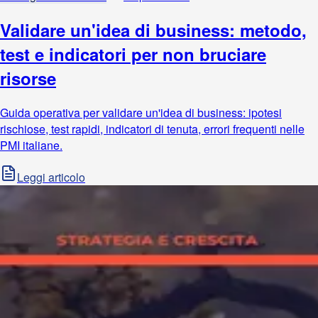
Validare un'idea di business: metodo,
test e indicatori per non bruciare
risorse
Guida operativa per validare un'idea di business: ipotesi
rischiose, test rapidi, indicatori di tenuta, errori frequenti nelle
PMI italiane.
Leggi articolo