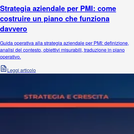
Strategia aziendale per PMI: come
costruire un piano che funziona
davvero
Guida operativa alla strategia aziendale per PMI: definizione,
analisi del contesto, obiettivi misurabili, traduzione in piano
operativo.
Leggi articolo