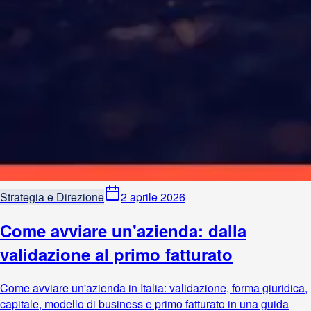
Strategia e Direzione
2 aprile 2026
Come avviare un'azienda: dalla
validazione al primo fatturato
Come avviare un'azienda in Italia: validazione, forma giuridica,
capitale, modello di business e primo fatturato in una guida