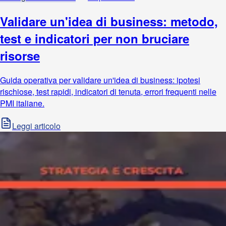
Validare un'idea di business: metodo,
test e indicatori per non bruciare
risorse
Guida operativa per validare un'idea di business: ipotesi
rischiose, test rapidi, indicatori di tenuta, errori frequenti nelle
PMI italiane.
Leggi articolo